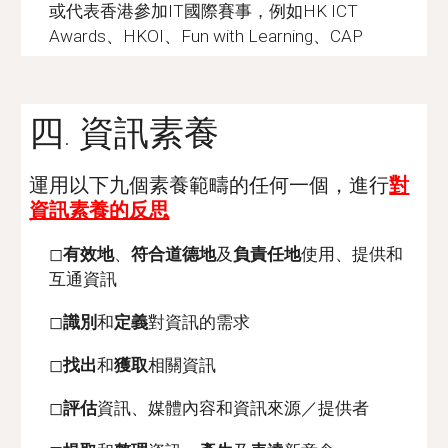
或代表香港參加IT國際賽事，例如HK ICT
Awards、HKOI、Fun with Learning、CAP
四. 資訊素養
運用以下九個素養範疇的任何一個，進行
對
資訊素養的反思
◻
有效地
、
符合道德地
及
負責任地
使用、提供和
互通資訊
◻
識別
和
定義
對資訊的需求
◻
找出
和
獲取
相關資訊
◻
評估
資訊、媒體內容和資訊來源／提供者