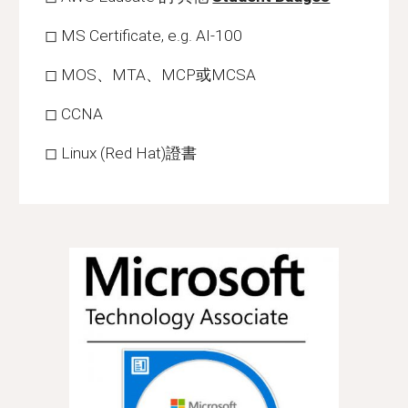
◻ MS Certificate, e.g. AI-100
◻ MOS、MTA、MCP或MCSA
◻ CCNA
◻ Linux (Red Hat)證書